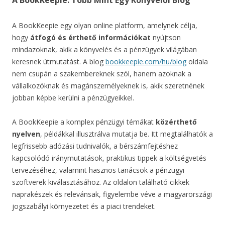
A BookKeepie: Több Mint Egy Könyvelői Blog
A BookKeepie egy olyan online platform, amelynek célja,
hogy
átfogó és érthető információkat
nyújtson
mindazoknak, akik a könyvelés és a pénzügyek világában
keresnek útmutatást. A blog
bookkeepie.com/hu/blog
oldala
nem csupán a szakembereknek szól, hanem azoknak a
vállalkozóknak és magánszemélyeknek is, akik szeretnének
jobban képbe kerülni a pénzügyeikkel.
A BookKeepie a komplex pénzügyi témákat
közérthető
nyelven
, példákkal illusztrálva mutatja be. Itt megtalálhatók a
legfrissebb adózási tudnivalók, a bérszámfejtéshez
kapcsolódó iránymutatások, praktikus tippek a költségvetés
tervezéséhez, valamint hasznos tanácsok a pénzügyi
szoftverek kiválasztásához. Az oldalon található cikkek
naprakészek és relevánsak, figyelembe véve a magyarországi
jogszabályi környezetet és a piaci trendeket.