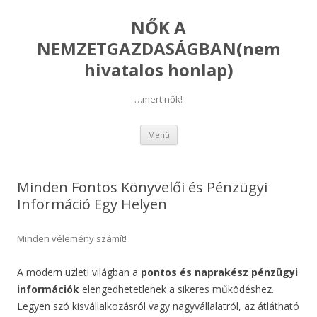
NŐK A
NEMZETGAZDASÁGBAN(nem
hivatalos honlap)
…mert nők!
Kilépés
Menü
a
tartalomba
Minden Fontos Könyvelői és Pénzügyi
Információ Egy Helyen
Minden vélemény számít!
A modern üzleti világban a
pontos és naprakész pénzügyi
információk
elengedhetetlenek a sikeres működéshez.
Legyen szó kisvállalkozásról vagy nagyvállalatról, az átlátható