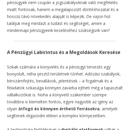
pénzügyek nem csupán a jogszabályoknak való megfelelés
miatt fontosak, hanem a megalapozott döntéshozatal és a
hosszú távú növekedés alapját is képezik. De vajon hol
találjuk meg mindazt a tudást és segítséget, amire a
mindennapi pénzügyeink kezeléséhez szükségünk van?
A Pénzügyi Labirintus és a Megoldások Keresése
Sokak számára a könyvelés és a pénzügyi tervezés egy
bonyolult, néha ijesztő területnek tűnhet. Adózási szabályok,
bérszámfejtés, bevallások, jelentések – a fogalmak és a
feladatok sokasága könnyen zavarba ejtheti még a tapasztalt
vállalkozókat is. Noha a könyvelő szakember szerepe
továbbra is kiemelten fontos, egyre nagyobb az igény az
olyan
átfogó és könnyen érthető forrásokra
, amelyek
segítenek eligazodni ebben a komplex környezetben.
A technológia fejlődésével a
digitális platformok
váltak a