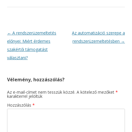
Bejegyzés
←
A rendszerüzemeltetés
Az automatizáció szerepe a
navigáció
előnyei: Miért érdemes
rendszerüzemeltetésben
→
szakértői támogatást
választani?
Vélemény, hozzászólás?
Az e-mail-címet nem tesszük közzé.
A kötelező mezőket
*
karakterrel jelöltük
Hozzászólás
*