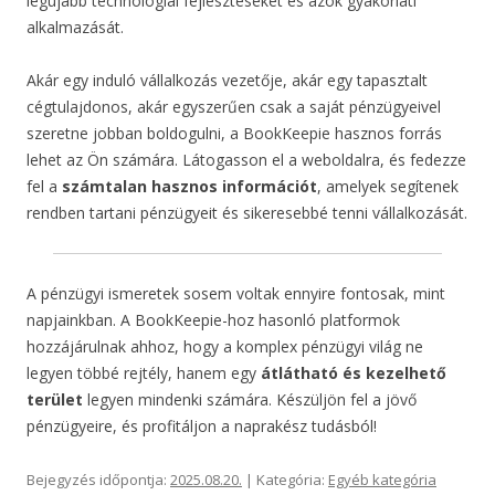
legújabb technológiai fejlesztéseket és azok gyakorlati
alkalmazását.
Akár egy induló vállalkozás vezetője, akár egy tapasztalt
cégtulajdonos, akár egyszerűen csak a saját pénzügyeivel
szeretne jobban boldogulni, a BookKeepie hasznos forrás
lehet az Ön számára. Látogasson el a weboldalra, és fedezze
fel a
számtalan hasznos információt
, amelyek segítenek
rendben tartani pénzügyeit és sikeresebbé tenni vállalkozását.
A pénzügyi ismeretek sosem voltak ennyire fontosak, mint
napjainkban. A BookKeepie-hoz hasonló platformok
hozzájárulnak ahhoz, hogy a komplex pénzügyi világ ne
legyen többé rejtély, hanem egy
átlátható és kezelhető
terület
legyen mindenki számára. Készüljön fel a jövő
pénzügyeire, és profitáljon a naprakész tudásból!
Bejegyzés időpontja:
2025.08.20.
| Kategória:
Egyéb kategória