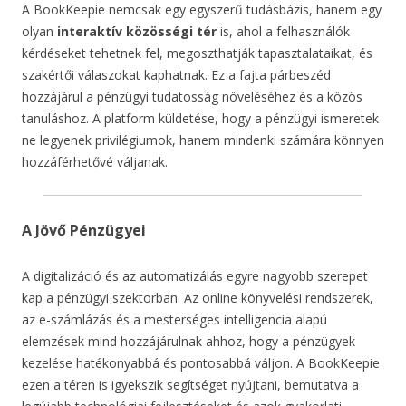
A BookKeepie nemcsak egy egyszerű tudásbázis, hanem egy
olyan
interaktív közösségi tér
is, ahol a felhasználók
kérdéseket tehetnek fel, megoszthatják tapasztalataikat, és
szakértői válaszokat kaphatnak. Ez a fajta párbeszéd
hozzájárul a pénzügyi tudatosság növeléséhez és a közös
tanuláshoz. A platform küldetése, hogy a pénzügyi ismeretek
ne legyenek privilégiumok, hanem mindenki számára könnyen
hozzáférhetővé váljanak.
A Jövő Pénzügyei
A digitalizáció és az automatizálás egyre nagyobb szerepet
kap a pénzügyi szektorban. Az online könyvelési rendszerek,
az e-számlázás és a mesterséges intelligencia alapú
elemzések mind hozzájárulnak ahhoz, hogy a pénzügyek
kezelése hatékonyabbá és pontosabbá váljon. A BookKeepie
ezen a téren is igyekszik segítséget nyújtani, bemutatva a