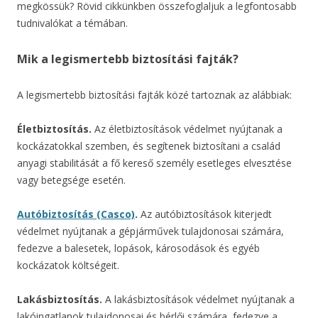
megkössük? Rövid cikkünkben összefoglaljuk a legfontosabb
tudnivalókat a témában.
Mik a legismertebb biztosítási fajták?
A legismertebb biztosítási fajták közé tartoznak az alábbiak:
Életbiztosítás.
Az életbiztosítások védelmet nyújtanak a
kockázatokkal szemben, és segítenek biztosítani a család
anyagi stabilitását a fő kereső személy esetleges elvesztése
vagy betegsége esetén.
Autóbiztosítás (Casco)
.
Az autóbiztosítások kiterjedt
védelmet nyújtanak a gépjárművek tulajdonosai számára,
fedezve a balesetek, lopások, károsodások és egyéb
kockázatok költségeit.
Lakásbiztosítás.
A lakásbiztosítások védelmet nyújtanak a
lakóingatlanok tulajdonosai és bérlői számára, fedezve a