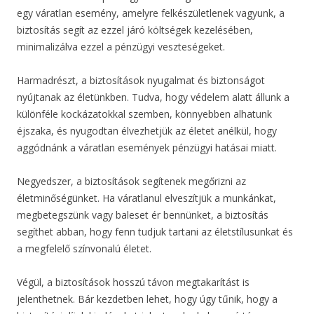
egy váratlan esemény, amelyre felkészületlenek vagyunk, a
biztosítás segít az ezzel járó költségek kezelésében,
minimalizálva ezzel a pénzügyi veszteségeket.
Harmadrészt, a biztosítások nyugalmat és biztonságot
nyújtanak az életünkben. Tudva, hogy védelem alatt állunk a
különféle kockázatokkal szemben, könnyebben alhatunk
éjszaka, és nyugodtan élvezhetjük az életet anélkül, hogy
aggódnánk a váratlan események pénzügyi hatásai miatt.
Negyedszer, a biztosítások segítenek megőrizni az
életminőségünket. Ha váratlanul elveszítjük a munkánkat,
megbetegszünk vagy baleset ér bennünket, a biztosítás
segíthet abban, hogy fenn tudjuk tartani az életstílusunkat és
a megfelelő színvonalú életet.
Végül, a biztosítások hosszú távon megtakarítást is
jelenthetnek. Bár kezdetben lehet, hogy úgy tűnik, hogy a