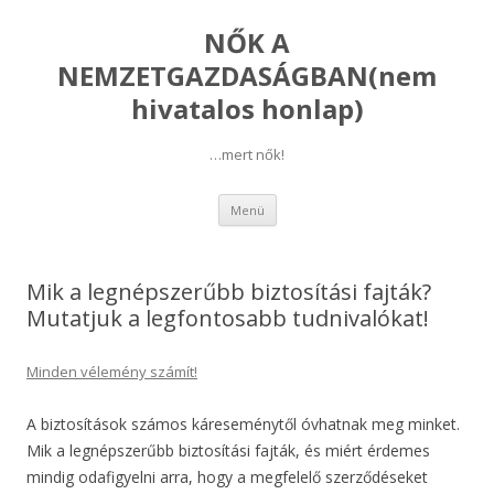
NŐK A
NEMZETGAZDASÁGBAN(nem
hivatalos honlap)
…mert nők!
Kilépés
Menü
a
tartalomba
Mik a legnépszerűbb biztosítási fajták?
Mutatjuk a legfontosabb tudnivalókat!
Minden vélemény számít!
A biztosítások számos káreseménytől óvhatnak meg minket.
Mik a legnépszerűbb biztosítási fajták, és miért érdemes
mindig odafigyelni arra, hogy a megfelelő szerződéseket