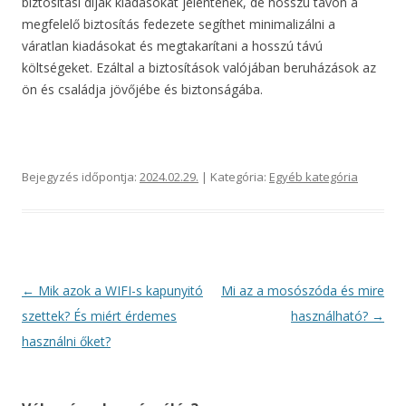
biztosítási díjak kiadásokat jelentenek, de hosszú távon a
megfelelő biztosítás fedezete segíthet minimalizálni a
váratlan kiadásokat és megtakarítani a hosszú távú
költségeket. Ezáltal a biztosítások valójában beruházások az
ön és családja jövőjébe és biztonságába.
Bejegyzés időpontja:
2024.02.29.
| Kategória:
Egyéb kategória
Bejegyzés
←
Mik azok a WIFI-s kapunyitó
Mi az a mosószóda és mire
navigáció
szettek? És miért érdemes
használható?
→
használni őket?