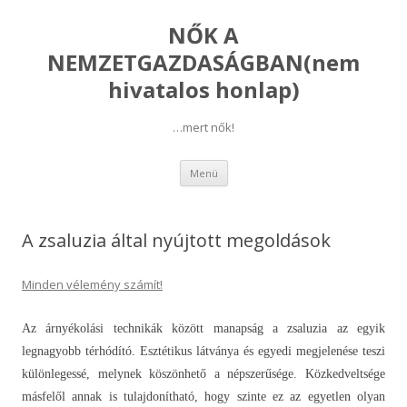
NŐK A
NEMZETGAZDASÁGBAN(nem
hivatalos honlap)
…mert nők!
Kilépés
Menü
a
tartalomba
A zsaluzia által nyújtott megoldások
Minden vélemény számít!
Az árnyékolási technikák között manapság a zsaluzia az egyik
legnagyobb térhódító. Esztétikus látványa és egyedi megjelenése teszi
különlegessé, melynek köszönhető a népszerűsége. Közkedveltsége
másfelől annak is tulajdonítható, hogy szinte ez az egyetlen olyan