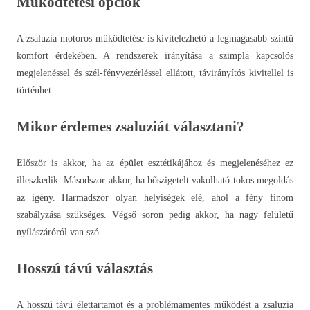
Működtetési opciók
A zsaluzia motoros működtetése is kivitelezhető a legmagasabb színtű
komfort érdekében. A rendszerek irányítása a szimpla kapcsolós
megjelenéssel és szél-fényvezérléssel ellátott, távirányítós kivitellel is
történhet.
Mikor érdemes zsaluziát választani?
Először is akkor, ha az épület esztétikájához és megjelenéséhez ez
illeszkedik. Másodszor akkor, ha hőszigetelt vakolható tokos megoldás
az igény. Harmadszor olyan helyiségek elé, ahol a fény finom
szabályzása szükséges. Végső soron pedig akkor, ha nagy felületű
nyílászáróról van szó.
Hosszú távú választás
A hosszú távú élettartamot és a problémamentes működést a zsaluzia