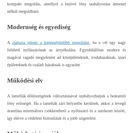
kompakt megoldás, amellyel a bejövő fény szabályozása átmenet
nélkül megoldható.
Modernség és egyediség
A
zsaluzia jelenti a legmegfelelőbb megoldást
, ha a cél egy nagy
felületű nyílászárónak az árnyékolása. Egyedülállóan modern és
magával ragadó megjelenést ad középületeknek, irodaházaknak, ipari
épületeknek és családi házaknak is egyaránt.
Működési elv
A lamellák dőlésszögének változtatásával szabályozhatjuk a beáramló
fény erősségét. Ha a lamellák zárt helyzetbe kerülnek, akkor a levegő
áramlása minimálisra csökkenthető a nyílászáró és a szerkezet között,
így elérve a védelem biztosítását és a jobb szigetelést.