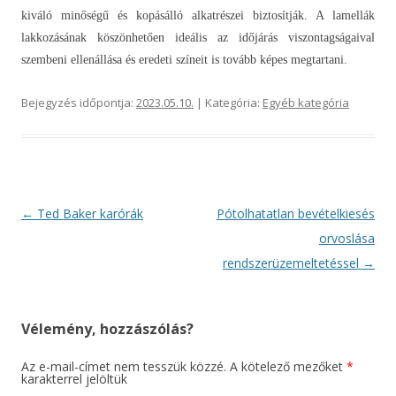
kiváló minőségű és kopásálló alkatrészei biztosítják. A lamellák
lakkozásának köszönhetően ideális az időjárás viszontagságaival
szembeni ellenállása és eredeti színeit is tovább képes megtartani.
Bejegyzés időpontja:
2023.05.10.
| Kategória:
Egyéb kategória
Bejegyzés
←
Ted Baker karórák
Pótolhatatlan bevételkiesés
navigáció
orvoslása
rendszerüzemeltetéssel
→
Vélemény, hozzászólás?
Az e-mail-címet nem tesszük közzé.
A kötelező mezőket
*
karakterrel jelöltük